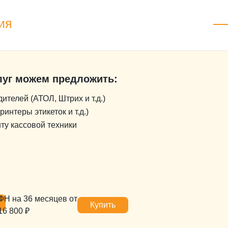
ия
уг можем предложить:
телей (АТОЛ, Штрих и т.д.)
интеры этикеток и т.д.)
ту кассовой техники
ФН на 36 месяцев от
Купить
16 800 ₽