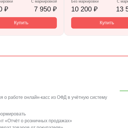
кировки
С маркировкой
Без маркировки
С мар
0 ₽
7 950 ₽
10 200 ₽
13 
Купить
Купить
я о работе онлайн-касс из ОФД в учётную систему
формировать
нт «Отчёт о розничных продажах»
зврат товаров от покупателя»