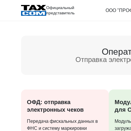
Официальный
ООО "ПРО
представитель
Операт
Отправка электр
ОФД: отправка
Моду
электронных чеков
для 
Передача фискальных данных в
Модуль
ФНС и систему маркировки
загруж